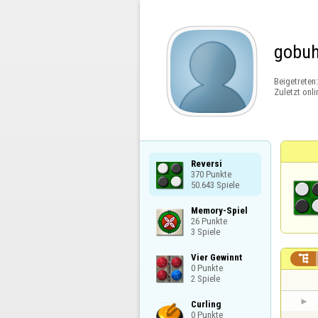
gobu
Beigetreten
Zuletzt onli
Reversi

370 Punkte

50.643 Spiele
Memory-Spiel

26 Punkte

3 Spiele
Vier Gewinnt


0 Punkte

2 Spiele
Curling

0 Punkte
