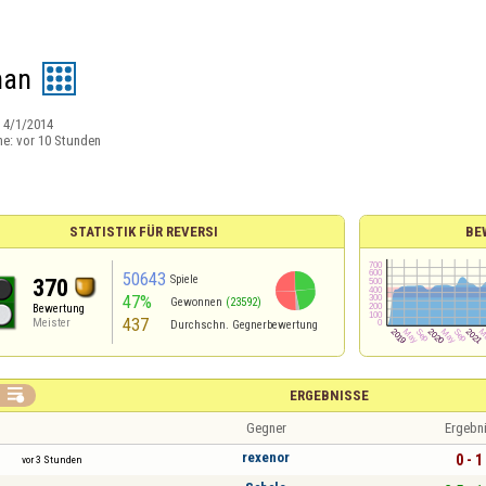
han
:
4/1/2014
ne:
vor 10 Stunden
STATISTIK FÜR REVERSI
BE
50643
Spiele
370
47%
Gewonnen
(23592)
Bewertung
437
Meister
Durchschn. Gegnerbewertung

ERGEBNISSE
Gegner
Ergebn
rexenor
0 - 1
vor 3 Stunden