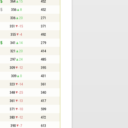
,5
364
15
452
,5
356
8
452
336
20
271
351
-15
371
355
-4
492
,5
341
14
279
321
20
414
297
24
485
309
-12
395
309
0
431
323
-14
361
348
-25
340
361
-13
417
371
-10
599
383
-12
472
390
-7
613