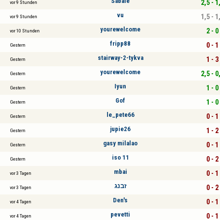
Sabale
2,5 - 1
vor 9 Stunden
vu
1,5 - 1
vor 9 Stunden
yourewelcome
2 - 0
vor 10 Stunden
fripp88
0 - 1
Gestern
stairway-2-tykva
1 - 3
Gestern
yourewelcome
2,5 - 0
Gestern
Iyun
1 - 0
Gestern
Gof
1 - 0
Gestern
le_pete66
0 - 1
Gestern
jupie26
1 - 2
Gestern
gasy milalao
0 - 1
Gestern
iso 11
0 - 2
Gestern
mbai
0 - 1
vor 3 Tagen
זבנג
0 - 2
vor 3 Tagen
Den's
0 - 1
vor 4 Tagen
pevetti
0 - 1
vor 4 Tagen