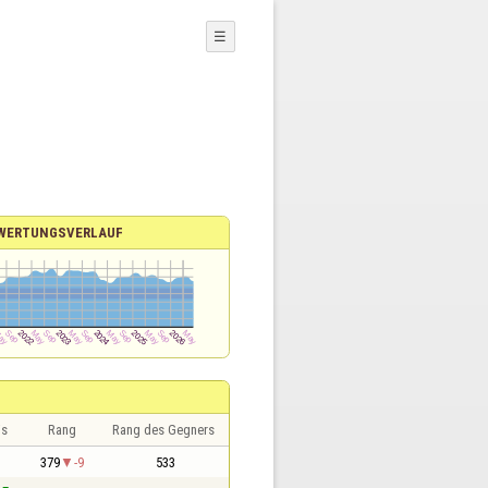
☰
WERTUNGSVERLAUF
is
Rang
Rang des Gegners
379
-9
533