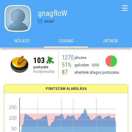
☰
gnagfloW
Addikt
NÉVJEGY
CURLING
JÁTÉKOK
1270
játszma
103
51%
győzelem
(650)
pontszám
87
Középmezőny
ellenfelek átlagos pontszáma
PONTSZÁM ALAKULÁSA