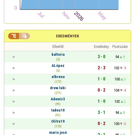


EREDMÉNYEK
Ellenfél
Eredmény
Pontszám
baltoria
3 - 0
94
9
(0)
ALópez
2 - 3
103
-9
(6)
elbrena
1 - 0
100
3
(177)
drew.lubi
0 - 2
104
-4
(271)
Ademir3
1 - 0
102
2
(99)
tadeu10
3 - 1
94
8
(91)
OliVe19
0 - 2
100
-6
(170)
mario josé
3 - 1
96
4