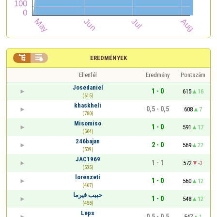


EREDMÉNYEK
Ellenfél
Eredmény
Pontszám
Josedaniel
1 - 0
615
16
(615)
khaskheli
0,5 - 0,5
608
7
(780)
Misomiso
1 - 0
591
17
(604)
246bajan
2 - 0
569
22
(539)
JAC1969
1 - 1
572
-3
(535)
lorenzeti
1 - 0
560
12
(467)
حبيب فيرما
1 - 0
548
12
(458)
Leps
0,5 - 0,5
547
1