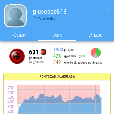
☰
giuseppe818
Törzsvendég
NÉVJEGY
DÁMA
JÁTÉKOK
1903
játszma
631
42%
győzelem
(808)
pontszám
549
Nagymester
ellenfelek átlagos pontszáma
PONTSZÁM ALAKULÁSA