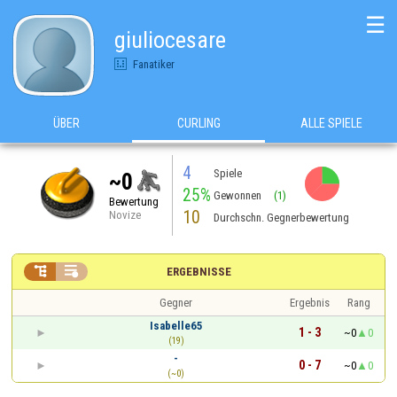
☰
giuliocesare
Fanatiker
ÜBER
CURLING
ALLE SPIELE
4
Spiele
~0
25%
Gewonnen
(1)
Bewertung
10
Novize
Durchschn. Gegnerbewertung


ERGEBNISSE
Gegner
Ergebnis
Rang
Isabelle65
1 - 3
~0
0
(19)
-
0 - 7
~0
0
(~0)