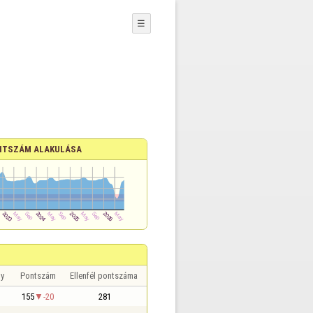
☰
NTSZÁM ALAKULÁSA
y
Pontszám
Ellenfél pontszáma
155
-20
281