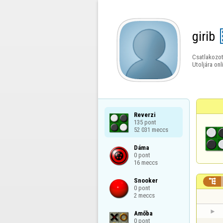
girib
Csatlakozot
Utoljára onl
Reverzi

135 pont

52 031 meccs
Dáma

0 pont

16 meccs
Snooker


0 pont

2 meccs
Amőba

0 pont
