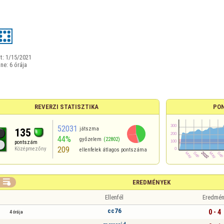
t:
1/15/2021
ine:
6 órája
REVERZI STATISZTIKA
PO
52031
játszma
135
44%
győzelem
(22802)
pontszám
209
Középmezőny
ellenfelek átlagos pontszáma

EREDMÉNYEK
Ellenfél
Eredmén
cc76
0 - 4
4 órája