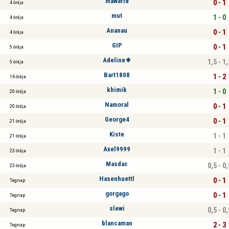
mawarid
0 - 1
4 órája
mut
1 - 0
4 órája
Ananau
0 - 1
4 órája
GIP
0 - 1
5 órája
Adeline⚜
1,5 - 1,
5 órája
Bart1808
1 - 2
16 órája
khimik
1 - 0
20 órája
Namoral
0 - 1
20 órája
George4
0 - 1
21 órája
Kiste
1 - 1
21 órája
Axel9999
1 - 1
23 órája
Masdac
0,5 - 0,
23 órája
Hasenhuettl
0 - 1
Tegnap
gorgago
0 - 1
Tegnap
slewi
0,5 - 0,
Tegnap
blancaman
2 - 3
Tegnap