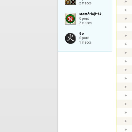
2 meccs
Memóriajáték

0 pont

2 meccs
Gó

0 pont

1 meccs