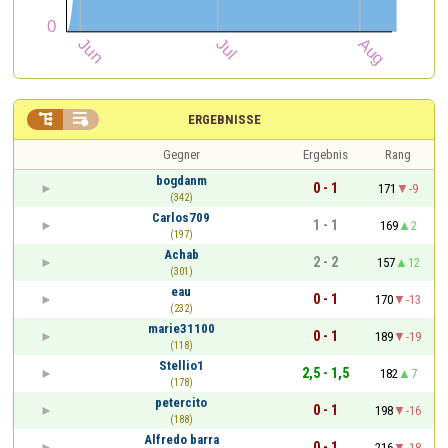


ERGEBNISSE
Gegner
Ergebnis
Rang
bogdanm
0 - 1
171
-9
(342)
Carlos709
1 - 1
169
2
(197)
Achab
2 - 2
157
12
(301)
eau
0 - 1
170
-13
(232)
marie31100
0 - 1
189
-19
(118)
Stellio1
2,5 - 1,5
182
7
(178)
petercito
0 - 1
198
-16
(188)
Alfredo barra
0 - 1
216
-18