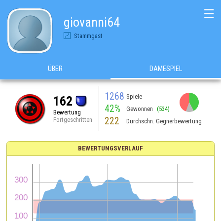
☰
giovanni64
Stammgast
ÜBER
DAMESPIEL
1268
Spiele
162
42%
Gewonnen
(534)
Bewertung
222
Fortgeschritten
Durchschn. Gegnerbewertung
BEWERTUNGSVERLAUF