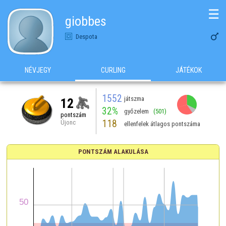
☰
giobbes

Despota
NÉVJEGY
CURLING
JÁTÉKOK
1552
játszma
12
32%
győzelem
(501)
pontszám
118
Újonc
ellenfelek átlagos pontszáma
PONTSZÁM ALAKULÁSA