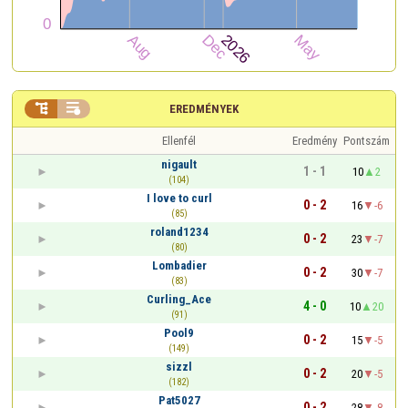


EREDMÉNYEK
Ellenfél
Eredmény
Pontszám
nigault
1 - 1
10
2
(104)
I love to curl
0 - 2
16
-6
(85)
roland1234
0 - 2
23
-7
(80)
Lombadier
0 - 2
30
-7
(83)
Curling_Ace
4 - 0
10
20
(91)
Pool9
0 - 2
15
-5
(149)
sizzl
0 - 2
20
-5
(182)
Pat5027
0 - 2
28
-8