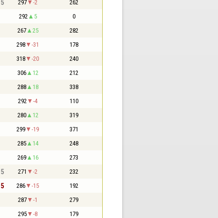
,5
297
-2
262
292
5
0
267
25
282
298
-31
178
318
-20
240
306
12
212
288
18
338
292
-4
110
280
12
319
299
-19
371
285
14
248
269
16
273
,5
271
-2
232
,5
286
-15
192
287
-1
279
295
-8
179