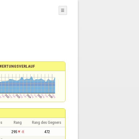
☰
WERTUNGSVERLAUF
is
Rang
Rang des Gegners
295
-8
472