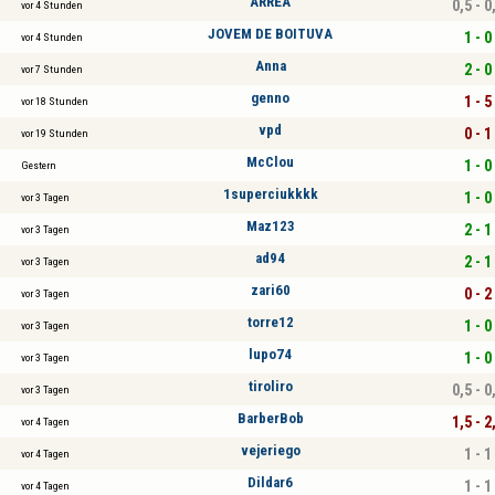
ARREA
0,5 - 0
vor 4 Stunden
JOVEM DE BOITUVA
1 - 0
vor 4 Stunden
Anna
2 - 0
vor 7 Stunden
genno
1 - 5
vor 18 Stunden
vpd
0 - 1
vor 19 Stunden
McClou
1 - 0
Gestern
1superciukkkk
1 - 0
vor 3 Tagen
Maz123
2 - 1
vor 3 Tagen
ad94
2 - 1
vor 3 Tagen
zari60
0 - 2
vor 3 Tagen
torre12
1 - 0
vor 3 Tagen
lupo74
1 - 0
vor 3 Tagen
tiroliro
0,5 - 0
vor 3 Tagen
BarberBob
1,5 - 2
vor 4 Tagen
vejeriego
1 - 1
vor 4 Tagen
Dildar6
1 - 1
vor 4 Tagen