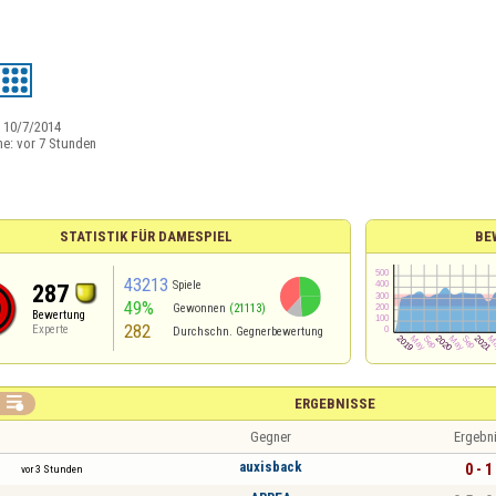
:
10/7/2014
ne:
vor 7 Stunden
STATISTIK FÜR DAMESPIEL
BE
43213
Spiele
287
49%
Gewonnen
(21113)
Bewertung
282
Experte
Durchschn. Gegnerbewertung

ERGEBNISSE
Gegner
Ergebn
auxisback
0 - 1
vor 3 Stunden