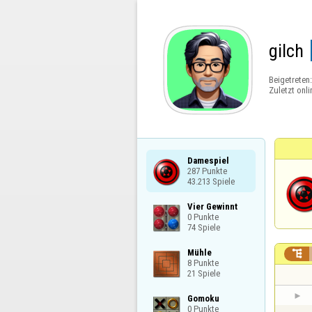
gilch
Beigetreten
Zuletzt onli
Damespiel

287 Punkte

43.213 Spiele
Vier Gewinnt

0 Punkte

74 Spiele
Mühle


8 Punkte

21 Spiele
Gomoku

0 Punkte
