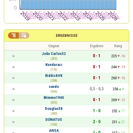


ERGEBNISSE
Gegner
Ergebnis
Rang
João Carlos52
0 - 1
225
-16
(235)
Kunduracı
0 - 1
244
-19
(176)
RiddickVK
0 - 1
260
-16
(258)
sando
0,5 - 0,5
256
4
(345)
Mimmo1965
0 - 1
269
-13
(335)
Douglas58
1 - 0
252
17
(282)
DONATUS
2 - 0
231
21
(182)
ANSA
1 - 0
217
14