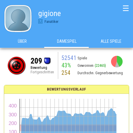
☰
gigione
Fanatiker
ÜBER
DAMESPIEL
ALLE SPIELE
52541
Spiele
209
43%
Gewonnen
(22465)
Bewertung
254
Fortgeschritten
Durchschn. Gegnerbewertung
BEWERTUNGSVERLAUF