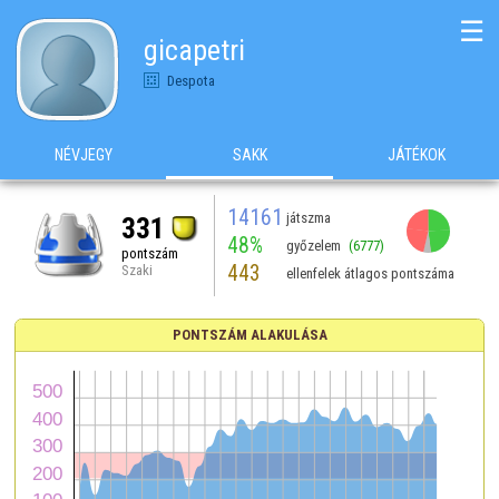
☰
gicapetri
Despota
NÉVJEGY
SAKK
JÁTÉKOK
14161
játszma
331
48%
győzelem
(6777)
pontszám
443
Szaki
ellenfelek átlagos pontszáma
PONTSZÁM ALAKULÁSA