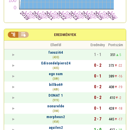


EREDMÉNYEK
Ellenfél
Eredmény
Pontszám
faouzi64
1 - 1
351
5
(430)
Edisondelpiero24
0 - 2
373
-22
(405)
ego sum
0 - 1
389
-16
(389)
billbo69
0 - 2
408
-19
(489)
DONAT 1
0 - 2
410
-2
(919)
nonurelde
0 - 1
428
-18
(384)
morpheus2
2 - 7
445
-17
(454)
aquiles2
1 - 0
427
18