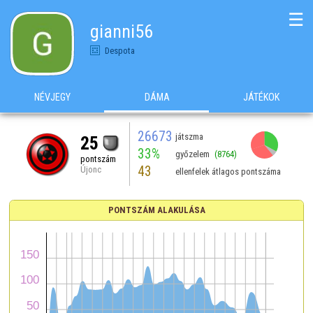
☰
gianni56
Despota
NÉVJEGY
DÁMA
JÁTÉKOK
26673
játszma
25
33%
győzelem
(8764)
pontszám
43
Újonc
ellenfelek átlagos pontszáma
PONTSZÁM ALAKULÁSA