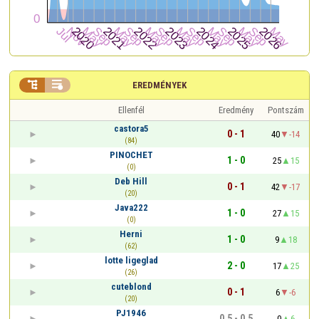


EREDMÉNYEK
Ellenfél
Eredmény
Pontszám
castora5
0 - 1
40
-14
(84)
PINOCHET
1 - 0
25
15
(0)
Deb Hill
0 - 1
42
-17
(20)
Java222
1 - 0
27
15
(0)
Herni
1 - 0
9
18
(62)
lotte ligeglad
2 - 0
17
25
(26)
cuteblond
0 - 1
6
-6
(20)
PJ1946
0,5 - 0,5
0
6