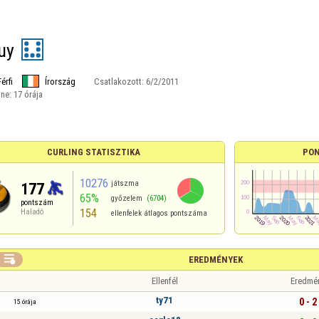
uy
Férfi
Írország
Csatlakozott:
6/2/2011
ine:
17 órája
CURLING STATISZTIKA
PON
10276
játszma
177
65%
győzelem
(6704)
pontszám
154
Haladó
ellenfelek átlagos pontszáma

EREDMÉNYEK
Ellenfél
Eredmé
ty71
0 - 2
15 órája