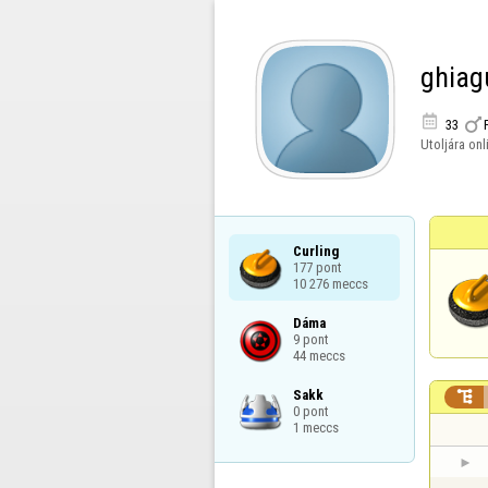
ghiag


33
Utoljára onl
Curling

177 pont

10 276 meccs
Dáma

9 pont

44 meccs
Sakk


0 pont

1 meccs