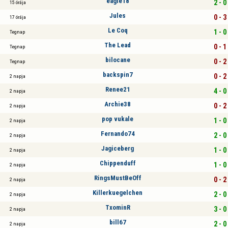
eagle18
2 - 0
15 órája
Jules
0 - 3
17 órája
Le Coq
1 - 0
Tegnap
The Lead
0 - 1
Tegnap
bilocane
0 - 2
Tegnap
backspin7
0 - 2
2 napja
Renee21
4 - 0
2 napja
Archie38
0 - 2
2 napja
pop vukale
1 - 0
2 napja
Fernando74
2 - 0
2 napja
Jagiceberg
1 - 0
2 napja
Chippenduff
1 - 0
2 napja
RingsMustBeOff
0 - 2
2 napja
Killerkuegelchen
2 - 0
2 napja
TxominR
3 - 0
2 napja
bill67
2 - 0
2 napja