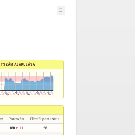
☰
TSZÁM ALAKULÁSA
ny
Pontszám
Ellenfél pontszáma
188
-11
28