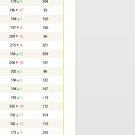
179
9
204
196
-17
55
194
2
120
197
-3
160
209
-12
46
215
-6
321
194
21
309
204
-10
101
202
2
86
196
6
122
194
2
167
193
1
~13
203
-10
112
192
11
314
182
10
110
173
9
230