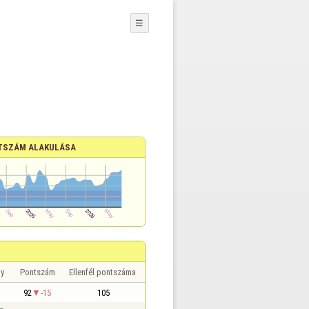
☰
TSZÁM ALAKULÁSA
y
Pontszám
Ellenfél pontszáma
92
-15
105