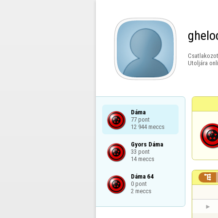
ghelo
Csatlakozot
Utoljára onl
Dáma

77 pont

12 944 meccs
Gyors Dáma

33 pont

14 meccs
Dáma 64


0 pont

2 meccs