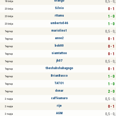
orango
0,5 - 0,
18 órája
Silvio
0 - 1
23 órája
rttamu
1 - 0
23 órája
umberto546
1 - 0
23 órája
mariolino1
0,5 - 0,
Tegnap
anne2
0 - 1
Tegnap
bob80
0 - 1
Tegnap
siamtattoo
0 - 1
Tegnap
jh07
0,5 - 0,
Tegnap
theshahshahagogo
0 - 1
Tegnap
BrianBasco
1 - 0
Tegnap
TATO1
1 - 0
Tegnap
donar
2 - 0
Tegnap
caffèamaro
0,5 - 0,
2 napja
rije
0 - 1
2 napja
AGM
0,5 - 0,
2 napja