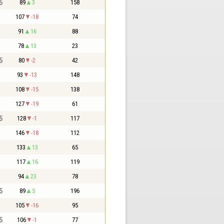
5
89
3
158
107
-18
74
91
16
88
78
13
23
5
80
-2
42
93
-13
148
108
-15
138
127
-19
61
5
128
-1
117
146
-18
112
133
13
65
117
16
119
94
23
78
5
89
5
196
105
-16
95
5
106
-1
77