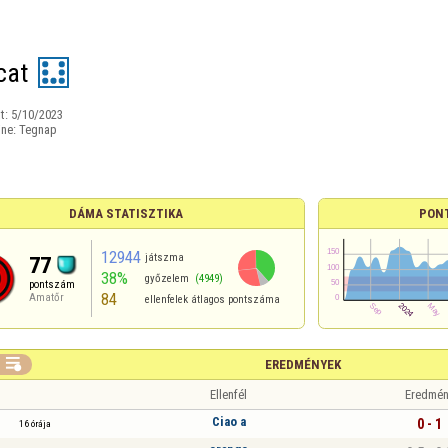
cat
t:
5/10/2023
ine:
Tegnap
DÁMA STATISZTIKA
PON
12944
játszma
77
38%
győzelem
(4949)
pontszám
84
Amatőr
ellenfelek átlagos pontszáma

EREDMÉNYEK
Ellenfél
Eredmén
Ciao a
0 - 1
16 órája