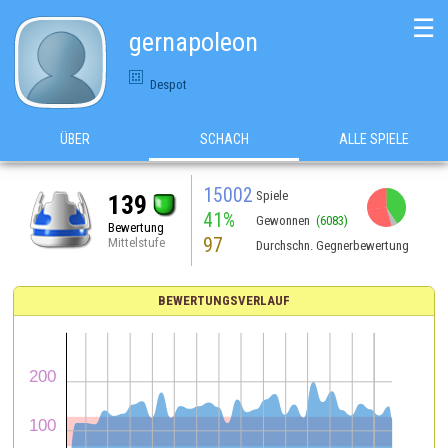
☰
gernapoleon
Despot
ÜBER
SCHACH
ALLE SPIELE
15002
Spiele
139
41%
Gewonnen
(6083)
Bewertung
97
Mittelstufe
Durchschn. Gegnerbewertung
BEWERTUNGSVERLAUF