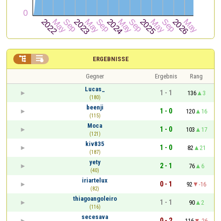


ERGEBNISSE
Gegner
Ergebnis
Rang
Lucas_
1 - 1
136
3
(180)
beenji
1 - 0
120
16
(115)
Moca
1 - 0
103
17
(121)
kiv835
1 - 0
82
21
(187)
yety
2 - 1
76
6
(40)
iriartelux
0 - 1
92
-16
(82)
thiagoangoleiro
1 - 1
90
2
(116)
secesava
0 - 2
116
-26