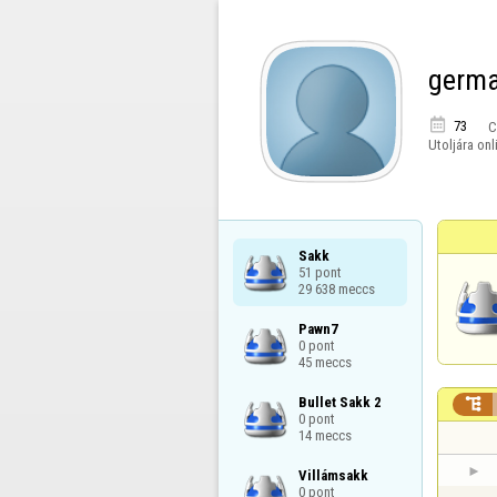
germa

73
C
Utoljára onl
Sakk

51 pont

29 638 meccs
Pawn7

0 pont

45 meccs
Bullet Sakk 2


0 pont

14 meccs
Villámsakk

0 pont
