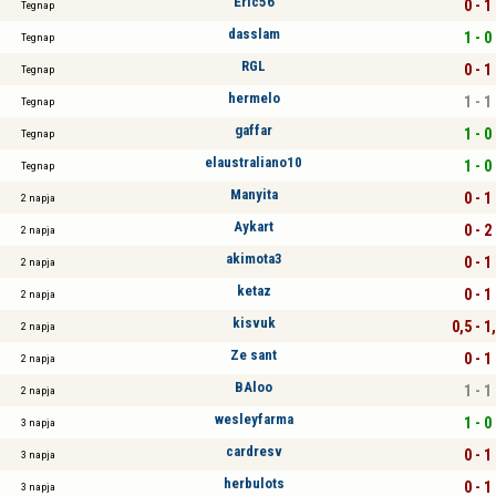
Eric56
0 - 1
Tegnap
dasslam
1 - 0
Tegnap
RGL
0 - 1
Tegnap
hermelo
1 - 1
Tegnap
gaffar
1 - 0
Tegnap
elaustraliano10
1 - 0
Tegnap
Manyita
0 - 1
2 napja
Aykart
0 - 2
2 napja
akimota3
0 - 1
2 napja
ketaz
0 - 1
2 napja
kisvuk
0,5 - 1
2 napja
Ze sant
0 - 1
2 napja
BAloo
1 - 1
2 napja
wesleyfarma
1 - 0
3 napja
cardresv
0 - 1
3 napja
herbulots
0 - 1
3 napja