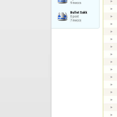
9 meccs
Bullet Sakk

0 pont

7 meccs