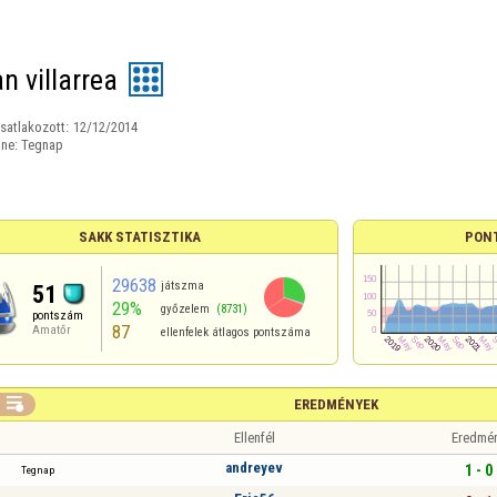
n villarrea
satlakozott:
12/12/2014
ine:
Tegnap
SAKK STATISZTIKA
PON
29638
játszma
51
29%
győzelem
(8731)
pontszám
87
Amatőr
ellenfelek átlagos pontszáma

EREDMÉNYEK
Ellenfél
Eredmé
andreyev
1 - 0
Tegnap