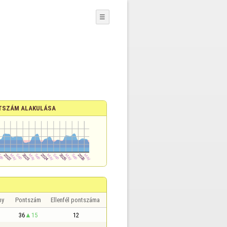
☰
TSZÁM ALAKULÁSA
ny
Pontszám
Ellenfél pontszáma
36
15
12