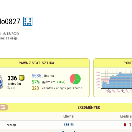
do0827
t:
6/15/2020
ine:
11 órája
PAWN7 STATISZTIKA
PON
5586
játszma
336
57%
győzelem
(3164)
pontszám
328
Szaki
ellenfelek átlagos pontszáma

EREDMÉNYEK
Ellenfél
Eredmé
ćazim
0 - 1
1 hónapja