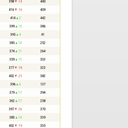
398
-14
440
416
-16
409
414
2
442
399
15
386
395
4
41
385
10
252
374
11
264
359
15
333
377
-18
323
402
-25
382
396
6
137
379
17
394
362
17
258
397
-26
370
383
14
339
402
-19
335