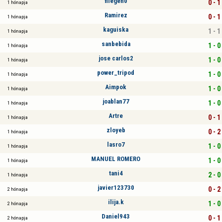
fliegen0
0 - 1
1 hónapja
Ramirez
0 - 1
1 hónapja
kaguiska
1 - 1
1 hónapja
sanbebida
1 - 0
1 hónapja
jose carlos2
1 - 0
1 hónapja
power_tripod
1 - 0
1 hónapja
Aimpok
1 - 0
1 hónapja
joablan77
1 - 0
1 hónapja
Artre
0 - 1
1 hónapja
zloyeb
0 - 2
1 hónapja
lasro7
1 - 0
1 hónapja
MANUEL ROMERO
1 - 0
1 hónapja
tani4
2 - 0
1 hónapja
javier123730
0 - 2
2 hónapja
ilija.k
1 - 0
2 hónapja
Daniel943
0 - 1
2 hónapja