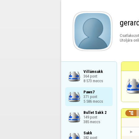
gerar
Csatlakozot
Utoljára onl
Villámsakk

364 pont

8 573 meccs
Pawn7

371 pont

5 586 meccs
Bullet Sakk 2


149 pont

385 meccs
Sakk

382 pont
