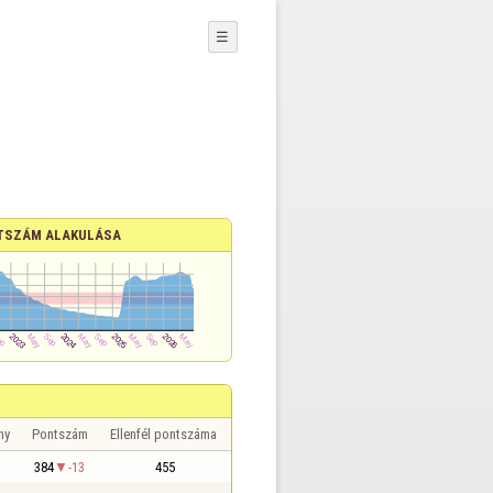
☰
TSZÁM ALAKULÁSA
ny
Pontszám
Ellenfél pontszáma
384
-13
455