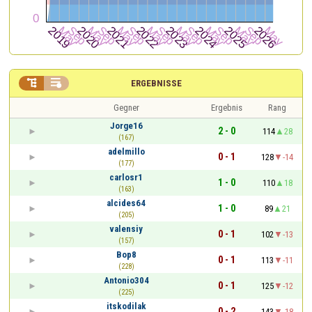


ERGEBNISSE
Gegner
Ergebnis
Rang
Jorge16
2 - 0
114
28
(167)
adelmillo
0 - 1
128
-14
(177)
carlosr1
1 - 0
110
18
(163)
alcides64
1 - 0
89
21
(205)
valensiy
0 - 1
102
-13
(157)
Bop8
0 - 1
113
-11
(228)
Antonio304
0 - 1
125
-12
(225)
itskodilak
0 - 2
143
-18