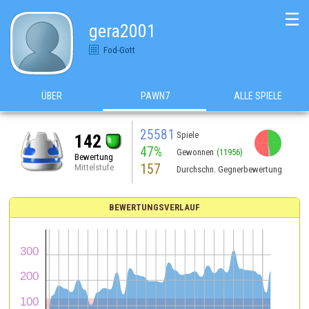
☰
gera2001
Fod-Gott
ÜBER
PAWN7
ALLE SPIELE
25581
Spiele
142
47%
Gewonnen
(11956)
Bewertung
157
Mittelstufe
Durchschn. Gegnerbewertung
BEWERTUNGSVERLAUF