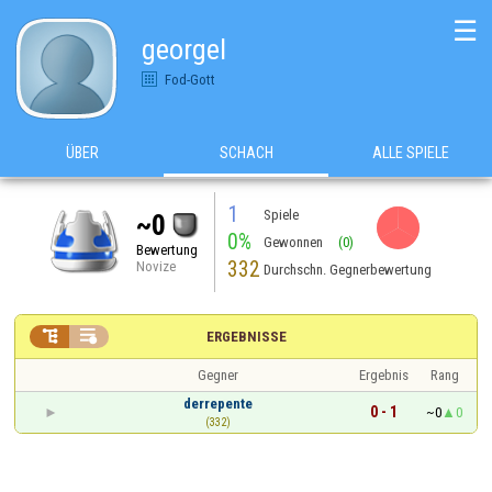
☰
georgel
Fod-Gott
ÜBER
SCHACH
ALLE SPIELE
1
Spiele
~0
0%
Gewonnen
(0)
Bewertung
332
Novize
Durchschn. Gegnerbewertung


ERGEBNISSE
Gegner
Ergebnis
Rang
derrepente
0 - 1
~0
0
(332)