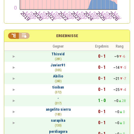


ERGEBNISSE
Gegner
Ergebnis
Rang
Thisvid
0 - 1
~9
-6
(281)
Javier91
0 - 1
~14
-5
(305)
Abílio
0 - 1
~21
-7
(243)
tioiban
0 - 1
~25
-4
(372)
-
1 - 0
~0
28
(317)
angelito sierra
0 - 1
~0
0
(183)
sarapika
0 - 1
~0
0
(130)
perdiagora
0 - 1
~0
0