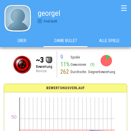
☰
georgel
Fod-Gott
ÜBER
DAME BULLET
ALLE SPIELE
9
Spiele
~3
11%
Gewonnen
(1)
Bewertung
262
Novize
Durchschn. Gegnerbewertung
BEWERTUNGSVERLAUF