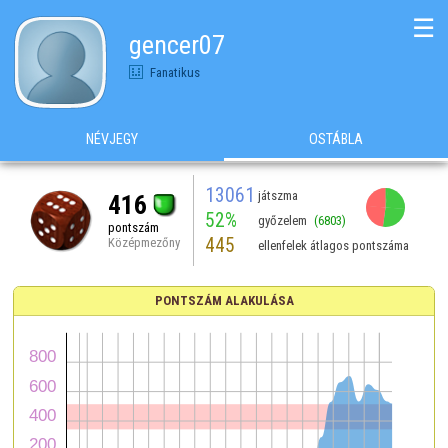
☰
gencer07
Fanatikus
NÉVJEGY
OSTÁBLA
13061
játszma
416
52%
győzelem
(6803)
pontszám
445
Középmezőny
ellenfelek átlagos pontszáma
PONTSZÁM ALAKULÁSA