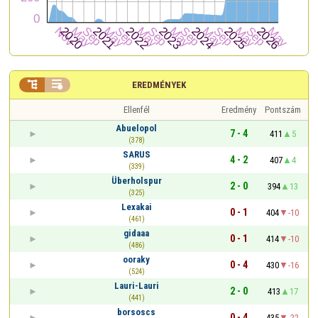


EREDMÉNYEK
Ellenfél
Eredmény
Pontszám
Abuelopol
7 - 4
411
5
(378)
SARUS
4 - 2
407
4
(339)
Überholspur
2 - 0
394
13
(325)
Lexakai
0 - 1
404
-10
(461)
gidaaa
0 - 1
414
-10
(486)
ooraky
0 - 4
430
-16
(524)
Lauri-Lauri
2 - 0
413
17
(441)
borsoscs
0 - 4
435
-22