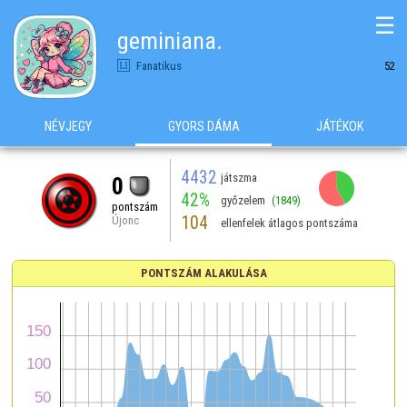
☰
geminiana.
Fanatikus
52
NÉVJEGY
GYORS DÁMA
JÁTÉKOK
4432
játszma
0
42%
győzelem
(1849)
pontszám
104
Újonc
ellenfelek átlagos pontszáma
PONTSZÁM ALAKULÁSA