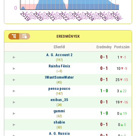


EREDMÉNYEK
Ellenfél
Eredmény
Pontszám
A. G. Account 2
0 - 1
1
-1
(197)
Rainha Fênix
0 - 1
10
-9
(~0)
IWantSomeWater
0 - 1
25
-15
(45)
pensa pouco
1 - 0
3
22
(147)
enibas_35
0 - 1
19
-16
(24)
gummi
1 - 0
0
19
(62)
shabie
0 - 1
0
0
(63)
A. G. Russia
0 - 1
0
0