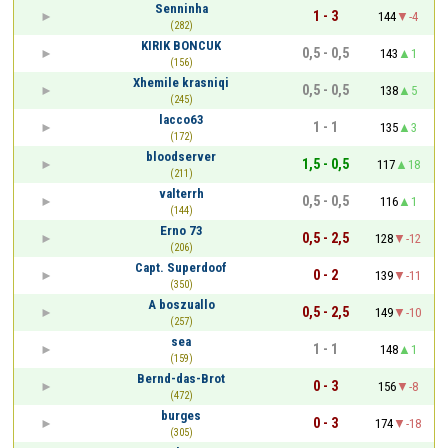
Senninha
1 - 3
144
-4
(282)
KIRIK BONCUK
0,5 - 0,5
143
1
(156)
Xhemile krasniqi
0,5 - 0,5
138
5
(245)
lacco63
1 - 1
135
3
(172)
bloodserver
1,5 - 0,5
117
18
(211)
valterrh
0,5 - 0,5
116
1
(144)
Erno 73
0,5 - 2,5
128
-12
(206)
Capt. Superdoof
0 - 2
139
-11
(350)
A boszuallo
0,5 - 2,5
149
-10
(257)
sea
1 - 1
148
1
(159)
Bernd-das-Brot
0 - 3
156
-8
(472)
burges
0 - 3
174
-18
(305)