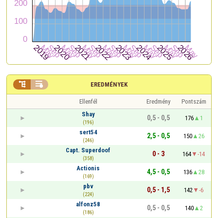


EREDMÉNYEK
Ellenfél
Eredmény
Pontszám
Shay
0,5 - 0,5
176
1
(196)
sert54
2,5 - 0,5
150
26
(246)
Capt. Superdoof
0 - 3
164
-14
(358)
Actionis
4,5 - 0,5
136
28
(169)
pbv
0,5 - 1,5
142
-6
(224)
alfonz58
0,5 - 0,5
140
2
(186)