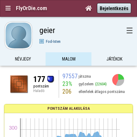
FlyOrDie.com


Bejelentkezés
geier
☰
Fod-Isten
NÉVJEGY
MALOM
JÁTÉKOK
97557
játszma
177
23%
győzelem
(22604)
pontszám
206
Haladó
ellenfelek átlagos pontszáma
PONTSZÁM ALAKULÁSA