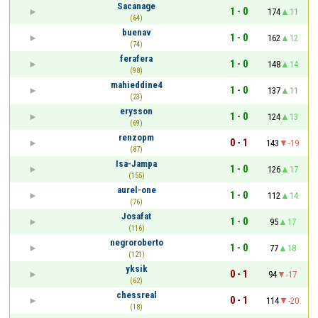
Sacanage
1 - 0
174
11
(64)
buenav
1 - 0
162
12
(74)
ferafera
1 - 0
148
14
(98)
mahieddine4
1 - 0
137
11
(23)
erysson
1 - 0
124
13
(69)
renzopm
0 - 1
143
-19
(87)
Isa-Jampa
1 - 0
126
17
(155)
aurel-one
1 - 0
112
14
(76)
Josafat
1 - 0
95
17
(116)
negroroberto
1 - 0
77
18
(121)
yksik
0 - 1
94
-17
(62)
chessreal
0 - 1
114
-20
(18)