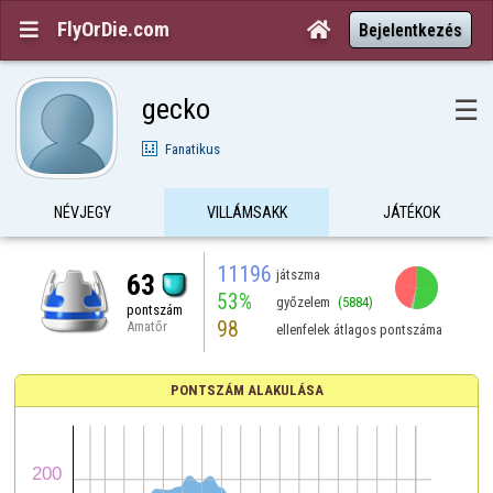
FlyOrDie.com


Bejelentkezés
gecko
☰
Fanatikus
NÉVJEGY
VILLÁMSAKK
JÁTÉKOK
11196
játszma
63
53%
győzelem
(5884)
pontszám
98
Amatőr
ellenfelek átlagos pontszáma
PONTSZÁM ALAKULÁSA