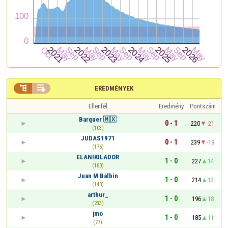


EREDMÉNYEK
Ellenfél
Eredmény
Pontszám
Barquer 🇲🇽
0 - 1
220
-21
(103)
JUDAS1971
0 - 1
239
-19
(176)
ELANIKILADOR
1 - 0
227
14
(180)
Juan M Balbin
1 - 0
214
13
(140)
arthur_
1 - 0
196
18
(233)
jmo
1 - 0
185
11
(77)