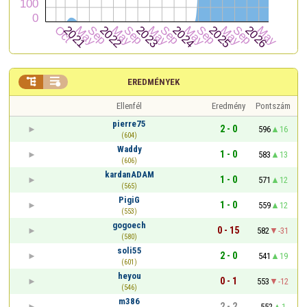


EREDMÉNYEK
Ellenfél
Eredmény
Pontszám
pierre75
2 - 0
596
16
(604)
Waddy
1 - 0
583
13
(606)
kardanADAM
1 - 0
571
12
(565)
PigiG
1 - 0
559
12
(553)
gogoech
0 - 15
582
-31
(580)
soli55
2 - 0
541
19
(601)
heyou
0 - 1
553
-12
(546)
m386
2 - 2
552
1