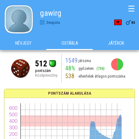
☰
gawirg

Despota
84
NÉVJEGY
OSTÁBLA
JÁTÉKOK
1549
játszma
512
48%
győzelem
(736)
pontszám
538
Középmezőny
ellenfelek átlagos pontszáma
PONTSZÁM ALAKULÁSA