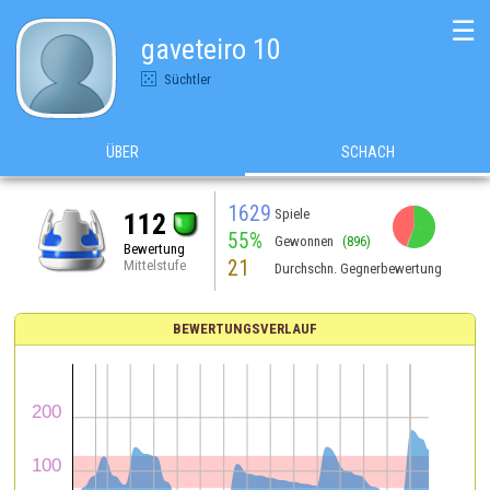
☰
gaveteiro 10
Süchtler
ÜBER
SCHACH
1629
Spiele
112
55%
Gewonnen
(896)
Bewertung
21
Mittelstufe
Durchschn. Gegnerbewertung
BEWERTUNGSVERLAUF