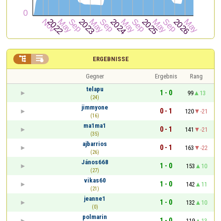


ERGEBNISSE
Gegner
Ergebnis
Rang
telapu
1 - 0
99
13
(24)
jimmyone
0 - 1
120
-21
(16)
ma1ma1
0 - 1
141
-21
(35)
ajbarrios
0 - 1
163
-22
(26)
János668
1 - 0
153
10
(27)
vikas60
1 - 0
142
11
(21)
jeanne1
1 - 0
132
10
(0)
polmarin
1 - 0
119
13