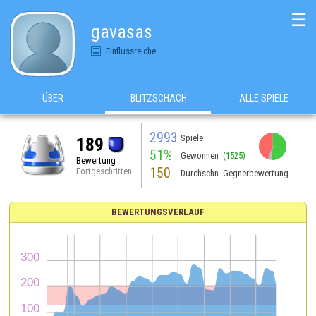
☰
gavasas
Einflussreiche
ÜBER
BLITZSCHACH
ALLE SPIELE
2993
Spiele
189
51%
Gewonnen
(1525)
Bewertung
150
Fortgeschritten
Durchschn. Gegnerbewertung
BEWERTUNGSVERLAUF