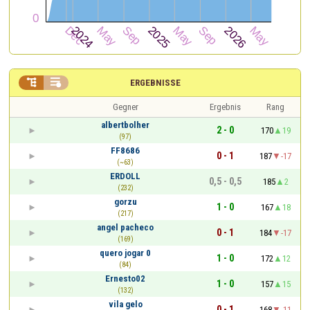


ERGEBNISSE
Gegner
Ergebnis
Rang
albertbolher
2 - 0
170
19
(97)
FF8686
0 - 1
187
-17
(~63)
ERDOLL
0,5 - 0,5
185
2
(232)
gorzu
1 - 0
167
18
(217)
angel pacheco
0 - 1
184
-17
(169)
quero jogar 0
1 - 0
172
12
(84)
Ernesto02
1 - 0
157
15
(132)
vila gelo
0 - 1
168
-11