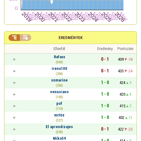


EREDMÉNYEK
Ellenfél
Eredmény
Pontszám
Rafaxx
0 - 1
409
-18
(360)
irena100
0 - 1
433
-24
(254)
snmarine
1 - 0
424
9
(256)
venusiano
1 - 0
420
4
(100)
pof
1 - 0
415
5
(114)
mrtöz
1 - 0
402
13
(327)
El aprendizajes
0 - 1
422
-20
(324)
Miko59
1 - 0
414
8