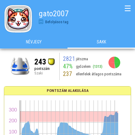
☰
gato2007
Befolyásos tag
NÉVJEGY
SAKK
2821
játszma
243
47%
győzelem
(1313)
pontszám
237
Szaki
ellenfelek átlagos pontszáma
PONTSZÁM ALAKULÁSA