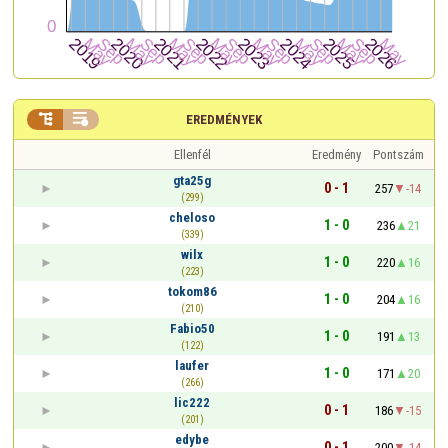


EREDMÉNYEK
Ellenfél
Eredmény
Pontszám
gta25g
0 - 1
257
-14
(299)
cheloso
1 - 0
236
21
(339)
wilx
1 - 0
220
16
(223)
tokom86
1 - 0
204
16
(210)
Fabio50
1 - 0
191
13
(122)
laufer
1 - 0
171
20
(266)
lic222
0 - 1
186
-15
(201)
edybe
0 - 1
200
-14