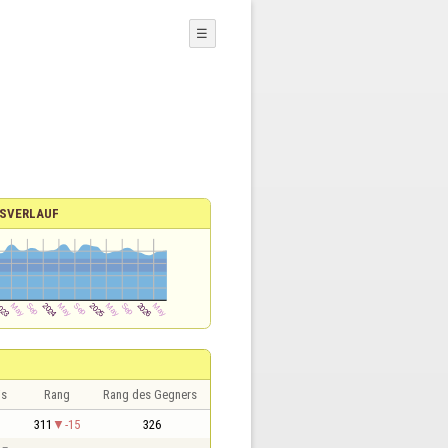
☰
SVERLAUF
is
Rang
Rang des Gegners
311
-15
326