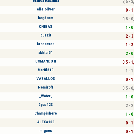
Bianca baixinha
3,5 - 3
elieloliver
0 - 1
bogdanm
0,5 - 0
ONIBAS
1 - 0
buzzit
2 - 3
brodersen
1 - 3
akhtar51
2 - 0
COMANDO II
0,5 - 1
Marfil810
1 - 1
VASALLOS
0 - 1
Nemiroff
0,5 - 0
_Water_
1 - 0
2pac123
2 - 2
Champishere
1 - 0
ALEXA100
0 - 1
migues
0 - 1