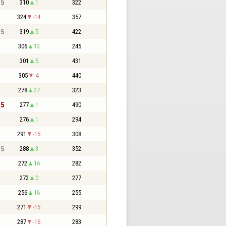
,5
310
1
322
324
-14
357
,5
319
5
422
306
13
245
301
5
431
305
-4
440
278
27
323
,5
277
1
490
276
1
294
291
-15
308
,5
288
3
352
272
16
282
272
0
277
256
16
255
271
-15
299
287
-16
283