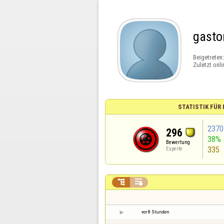
gasto
Beigetreten
Zuletzt onli
STATISTIK FÜR
2370
296
38%
Bewertung
335
Experte


vor 8 Stunden