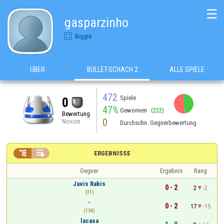
☰
gasparzinho
Biggie
ÜBER
BULLET-SCHACH 2
ALLE SPIELE
472
Spiele
0
47%
Gewonnen
(222)
Bewertung
0
Novize
Durchschn. Gegnerbewertung


ERGEBNISSE
Gegner
Ergebnis
Rang
Javis Rabis
0 - 2
2
-2
(31)
-
0 - 2
17
-15
(154)
lacasa