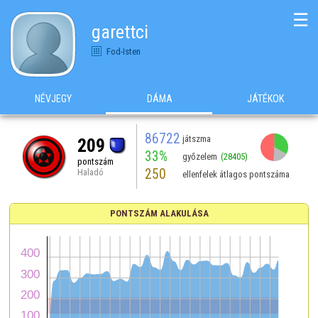
☰
garettci
Fod-Isten
NÉVJEGY
DÁMA
JÁTÉKOK
86722
játszma
209
33%
győzelem
(28405)
pontszám
250
Haladó
ellenfelek átlagos pontszáma
PONTSZÁM ALAKULÁSA