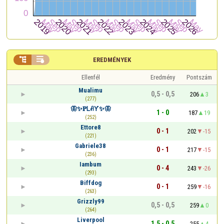


EREDMÉNYEK
Ellenfél
Eredmény
Pontszám
Mualimu
0,5 - 0,5
206
3
(277)
🦋✨𝐏ᏞꋬƳ✨🦋
1 - 0
187
19
(252)
Ettore8
0 - 1
202
-15
(221)
Gabriele38
0 - 1
217
-15
(236)
Iambum
0 - 4
243
-26
(293)
Biffdog
0 - 1
259
-16
(263)
Grizzly99
0,5 - 0,5
259
0
(264)
Liverpool
1,5 - 0,5
255
4