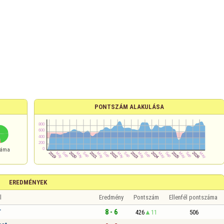
PONTSZÁM ALAKULÁSA
száma
EREDMÉNYEK
l
Eredmény
Pontszám
Ellenfél pontszáma
r
8 - 6
426
11
506