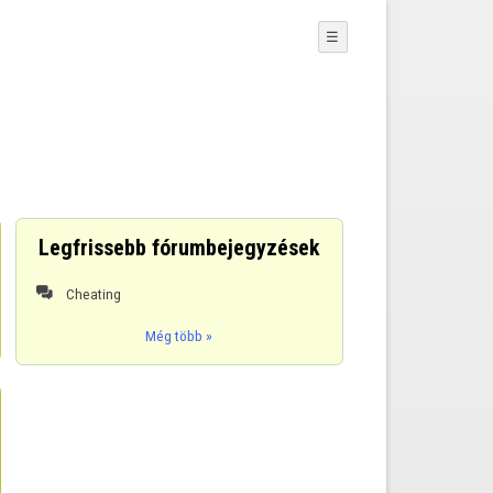
☰
Legfrissebb fórumbejegyzések
Cheating

Még több »