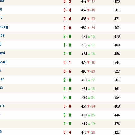
ost
0 - 2
443
-17
430
n0
0 - 4
462
-19
503
87
0 - 4
485
-23
471
nung
0 - 6
480
-24
502
308
2 - 0
478
16
478
0
1 - 0
465
13
488
esi
2 - 0
464
16
454
הבלת
0 - 1
474
-10
544
m
0 - 6
497
-23
527
der
2 - 0
480
17
503
83
2 - 0
464
16
461
2
6 - 0
430
34
553
nia
0 - 9
464
-34
408
O
6 - 0
438
26
444
2 - 0
419
19
476
6
0 - 4
442
-23
422