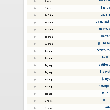
BlueGh
4 órája
Tayfu
4 órája
Laca1
14 órája
VonNixAh
14 órája
musty2
15 órája
Beby7
15 órája
gül bahç
23 órája
י מנוצח
Tegnap
Jarth
Tegnap
antilod
Tegnap
Trakya
Tegnap
justy
Tegnap
newego
Tegnap
MUZ
Tegnap
Idilli
2 napja
Jim66
2 napja