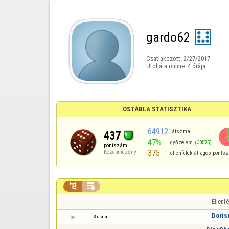
gardo62
Csatlakozott:
2/27/2017
Utoljára online:
4 órája
OSTÁBLA STATISZTIKA
64912
játszma
437
47%
győzelem
(30575)
pontszám
375
Középmezőny
ellenfelek átlagos pont


Ellenfé
Doris
3 órája