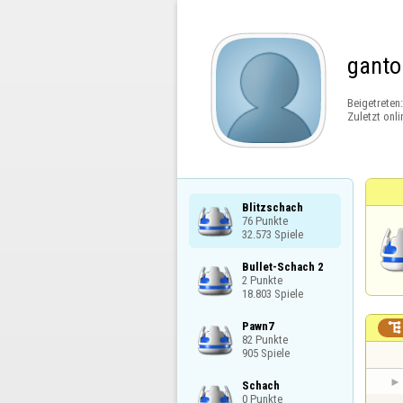
ganto
Beigetreten
Zuletzt onli
Blitzschach

76 Punkte

32.573 Spiele
Bullet-Schach 2

2 Punkte

18.803 Spiele
Pawn7


82 Punkte

905 Spiele
Schach

0 Punkte
