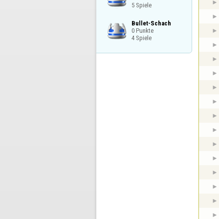
5 Spiele
Bullet-Schach

0 Punkte

4 Spiele