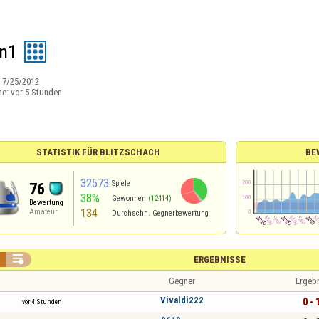
n1
:
7/25/2012
ne:
vor 5 Stunden
STATISTIK FÜR BLITZSCHACH
BE
32573
Spiele
76
38%
Gewonnen
(12414)
Bewertung
134
Amateur
Durchschn. Gegnerbewertung

ERGEBNISSE
Gegner
Ergeb
Vivaldi222
0 - 
vor 4 Stunden