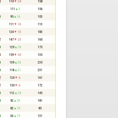
3
114
-24
158
1
111
3
156
0
95
16
103
1
111
-16
113
1
124
-13
183
2
147
-23
160
0
129
18
175
3
159
-30
135
0
139
20
235
0
118
21
231
2
124
-6
161
2
130
-6
172
0
112
18
145
0
92
20
181
1
82
10
85
0
63
19
131