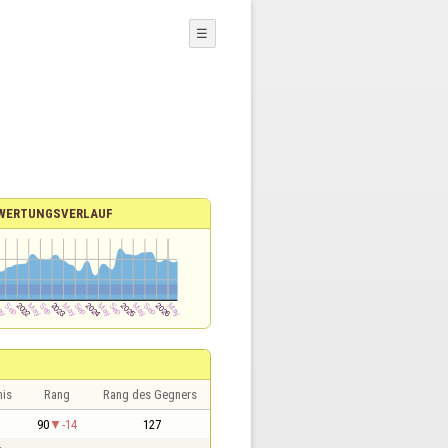
☰
WERTUNGSVERLAUF
nis
Rang
Rang des Gegners
1
90
-14
127