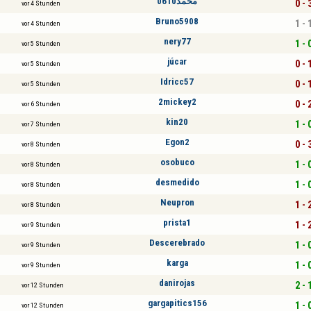
محمد0610
0 - 
vor 4 Stunden
Bruno5908
1 - 
vor 4 Stunden
nery77
1 - 
vor 5 Stunden
júcar
0 - 
vor 5 Stunden
Idricc57
0 - 
vor 5 Stunden
2mickey2
0 - 
vor 6 Stunden
kin20
1 - 
vor 7 Stunden
Egon2
0 - 
vor 8 Stunden
osobuco
1 - 
vor 8 Stunden
desmedido
1 - 
vor 8 Stunden
Neupron
1 - 
vor 8 Stunden
prista1
1 - 
vor 9 Stunden
Descerebrado
1 - 
vor 9 Stunden
karga
1 - 
vor 9 Stunden
danirojas
2 - 
vor 12 Stunden
gargapitics156
1 - 
vor 12 Stunden