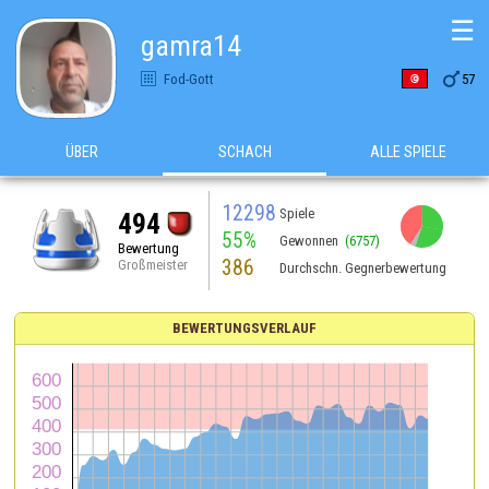
☰
gamra14

Fod-Gott
57
ÜBER
SCHACH
ALLE SPIELE
12298
Spiele
494
55%
Gewonnen
(6757)
Bewertung
386
Großmeister
Durchschn. Gegnerbewertung
BEWERTUNGSVERLAUF