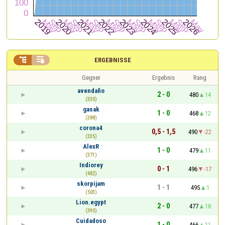


ERGEBNISSE
Gegner
Ergebnis
Rang
avendaño
2 - 0
480
14
(330)
gasak
1 - 0
468
12
(388)
corona4
0,5 - 1,5
490
-22
(335)
AlexR
1 - 0
479
11
(371)
Indiorey
0 - 1
496
-17
(482)
skorpijam
1 - 1
495
1
(503)
Lion.egypt
2 - 0
477
18
(390)
Cuidadoso
1 - 0
466
11