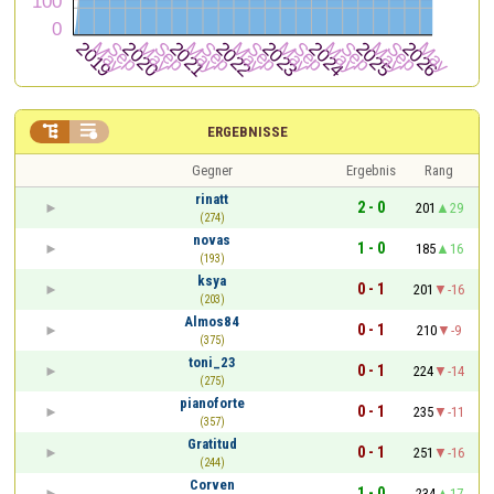


ERGEBNISSE
Gegner
Ergebnis
Rang
rinatt
2 - 0
201
29
(274)
novas
1 - 0
185
16
(193)
ksya
0 - 1
201
-16
(203)
Almos84
0 - 1
210
-9
(375)
toni_23
0 - 1
224
-14
(275)
pianoforte
0 - 1
235
-11
(357)
Gratitud
0 - 1
251
-16
(244)
Corven
1 - 0
234
17