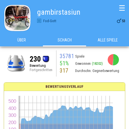
☰
gambirstasiun

Fod-Gott
53
ÜBER
SCHACH
ALLE SPIELE
35781
Spiele
230
51%
Gewonnen
(18202)
Bewertung
317
Fortgeschritten
Durchschn. Gegnerbewertung
BEWERTUNGSVERLAUF