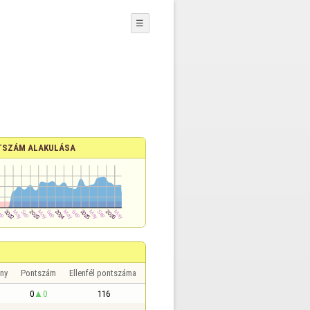
☰
TSZÁM ALAKULÁSA
ny
Pontszám
Ellenfél pontszáma
0
0
116