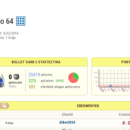
go 64
t:
5/22/2014
ine:
1 órája
BULLET SAKK 2 STATISZTIKA
PON
25419
játszma
0
32%
győzelem
(8165)
pontszám
101
Újonc
ellenfelek átlagos pontszáma

EREDMÉNYEK
Ellenfél
Eredmé
Albert555
0 - 2
9 órája