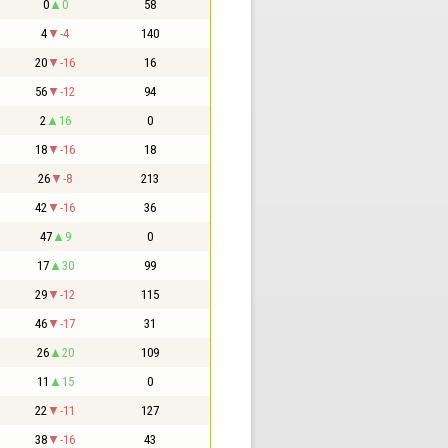
0
0
58
4
-4
140
20
-16
16
56
-12
94
2
16
0
18
-16
18
26
-8
213
42
-16
36
47
9
0
17
30
99
29
-12
115
46
-17
31
26
20
109
11
15
0
22
-11
127
38
-16
43