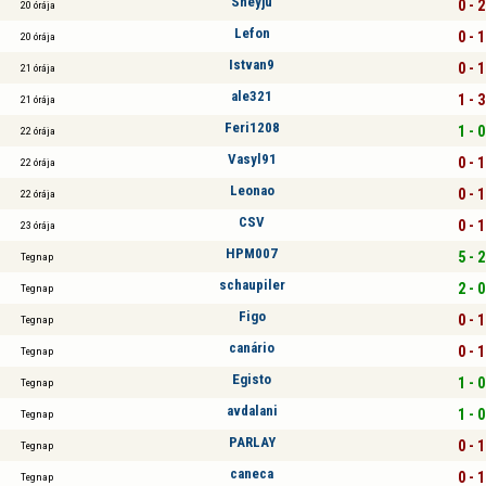
Sheyju
0 - 2
20 órája
Lefon
0 - 1
20 órája
Istvan9
0 - 1
21 órája
ale321
1 - 3
21 órája
Feri1208
1 - 0
22 órája
Vasyl91
0 - 1
22 órája
Leonao
0 - 1
22 órája
CSV
0 - 1
23 órája
HPM007
5 - 2
Tegnap
schaupiler
2 - 0
Tegnap
Figo
0 - 1
Tegnap
canário
0 - 1
Tegnap
Egisto
1 - 0
Tegnap
avdalani
1 - 0
Tegnap
PARLAY
0 - 1
Tegnap
caneca
0 - 1
Tegnap