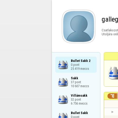
galle
Csatlakozot
Utoljára onl
Bullet Sakk 2

0 pont

25 419 meccs
Sakk

37 pont

10 607 meccs
Villámsakk


32 pont

6 756 meccs
Bullet Sakk

0 pont
