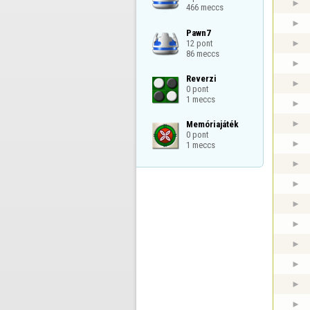
466 meccs
Pawn7

12 pont

86 meccs
Reverzi

0 pont

1 meccs
Memóriajáték

0 pont

1 meccs