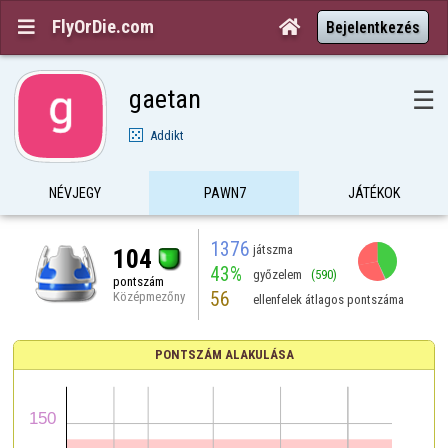
FlyOrDie.com


Bejelentkezés
gaetan
☰
Addikt
NÉVJEGY
PAWN7
JÁTÉKOK
1376
játszma
104
43%
győzelem
(590)
pontszám
56
Középmezőny
ellenfelek átlagos pontszáma
PONTSZÁM ALAKULÁSA