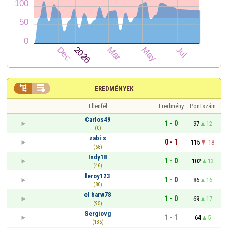


EREDMÉNYEK
Ellenfél
Eredmény
Pontszám
Carlos49
1 - 0
97
12
(0)
zabi s
0 - 1
115
-18
(68)
Indy18
1 - 0
102
13
(46)
leroy123
1 - 0
86
16
(80)
el harw78
1 - 0
69
17
(95)
Sergiovg
1 - 1
64
5
(135)