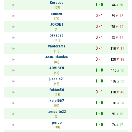
Kerboua
1 - 0
44
20
(133)
ramser
0 - 1
59
-15
(72)
JORGE I
0 - 1
78
-19
(1)
oak2020
0 - 1
93
-15
(110)
ynotorama
0 - 1
110
-17
(95)
Jean-Claude6
0 - 1
128
-18
(82)
ADVISER
1 - 0
115
13
(41)
juanpis21
1 - 0
102
13
(47)
fabian56
0 - 1
118
-16
(118)
kalel007
1 - 0
103
15
(81)
tomasito22
1 - 0
91
12
(3)
jerico
1 - 0
74
17
(103)