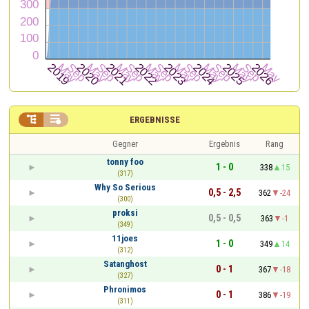


ERGEBNISSE
Gegner
Ergebnis
Rang
tonny foo
1 - 0
338
15
(317)
Why So Serious
0,5 - 2,5
362
-24
(300)
proksi
0,5 - 0,5
363
-1
(349)
11joes
1 - 0
349
14
(312)
Satanghost
0 - 1
367
-18
(327)
Phronimos
0 - 1
386
-19
(311)