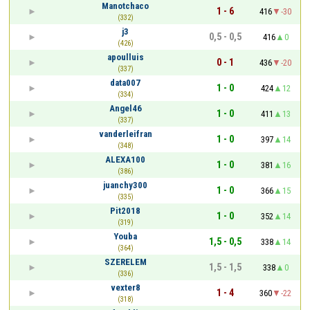
Manotchaco
1 - 6
416
-30
(332)
j3
0,5 - 0,5
416
0
(426)
apoulluis
0 - 1
436
-20
(337)
data007
1 - 0
424
12
(334)
Angel46
1 - 0
411
13
(337)
vanderleifran
1 - 0
397
14
(348)
ALEXA100
1 - 0
381
16
(386)
juanchy300
1 - 0
366
15
(335)
Pit2018
1 - 0
352
14
(319)
Youba
1,5 - 0,5
338
14
(364)
SZERELEM
1,5 - 1,5
338
0
(336)
vexter8
1 - 4
360
-22
(318)