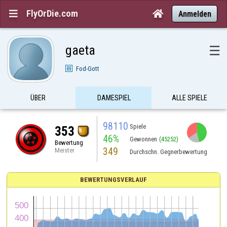
FlyOrDie.com


Anmelden
gaeta
☰
Fod-Gott
ÜBER
DAMESPIEL
ALLE SPIELE
98110
Spiele
353
46%
Gewonnen
(45252)
Bewertung
349
Meister
Durchschn. Gegnerbewertung
BEWERTUNGSVERLAUF