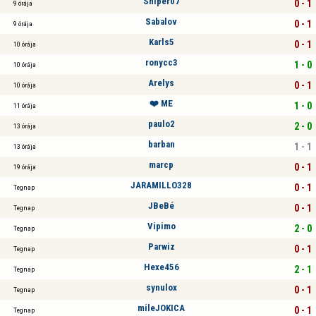
Sniper07
0 - 1
9 órája
Sabalov
0 - 1
9 órája
Karls5
0 - 1
10 órája
ronycc3
1 - 0
10 órája
Arelys
0 - 1
10 órája
❤️ ME
1 - 0
11 órája
paulo2
2 - 0
13 órája
barban
1 - 1
13 órája
marcp
0 - 1
19 órája
JARAMILLO328
0 - 1
Tegnap
JBeBé
0 - 1
Tegnap
Vipimo
2 - 0
Tegnap
Parwiz
0 - 1
Tegnap
Hexe456
2 - 1
Tegnap
synulox
0 - 1
Tegnap
mileJOKICA
0 - 1
Tegnap