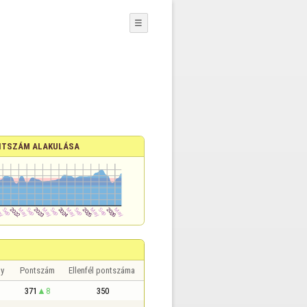
☰
TSZÁM ALAKULÁSA
y
Pontszám
Ellenfél pontszáma
371
8
350