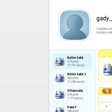
gady_
Csatlakozot
Utoljára onl
Bullet Sakk

379 pont

15 101 meccs
Bullet Sakk 2

506 pont

11 208 meccs
Villámsakk


318 pont

1 715 meccs
Pawn7

180 pont
