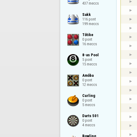
437 meccs
Sakk

116 pont

199 meccs
Tőtike

0 pont

16 meccs
8-as Pool

5 pont

15 meccs
Amőba

0 pont

12 meccs
Curling

0 pont

5 meccs
Darts 501

0 pont

4 meccs
Bowling
