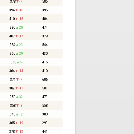
378
-7
585
394
-16
396
410
-16
404
390
20
474
407
-17
379
384
23
544
355
29
430
350
5
416
364
-14
410
371
-7
606
382
-11
501
350
32
473
358
-8
558
346
12
380
365
-19
293
378
-13
441