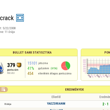
crack
t:
5/22/2008
ine:
11 órája
BULLET SAKK STATISZTIKA
PON
15101
játszma
379
41%
győzelem
(6156)
pontszám
454
Mester
ellenfelek átlagos pontszáma

EREDMÉNYEK
Ellenfél
Eredmén
YAEZDRIANM
2 - 1
8 órája