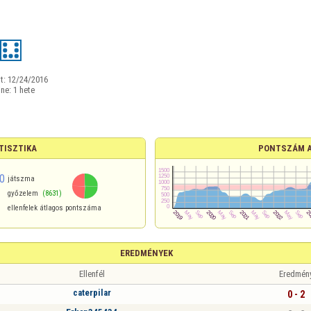
t:
12/24/2016
ine:
1 hete
TISZTIKA
PONTSZÁM 
0
játszma
győzelem
(8631)
ellenfelek átlagos pontszáma
EREDMÉNYEK
Ellenfél
Eredmén
caterpilar
0 - 2