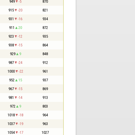
949
-5
870
915
-20
821
931
-16
934
911
20
872
923
-12
935
938
-15
864
929
9
848
987
-24
912
1000
-22
961
952
15
937
967
-15
869
981
-14
913
972
9
803
1018
-18
964
1037
-19
963
1054
-17
1027