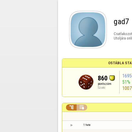
gad7
Csatlakozot
Utoljára onl
OSTÁBLA STA
1695
860
51%
pontszám
1007
Szaki


1 hete