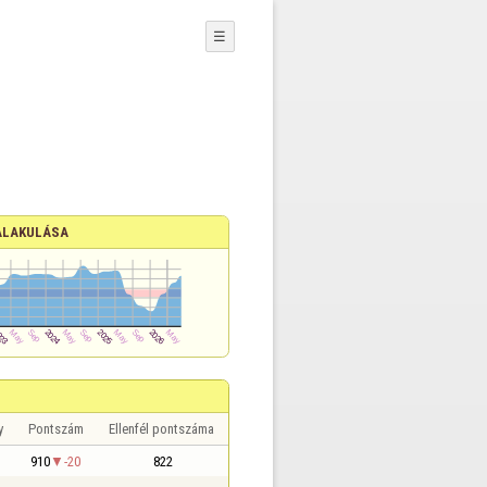
☰
ALAKULÁSA
y
Pontszám
Ellenfél pontszáma
910
-20
822