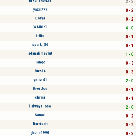
Erkan345434
2 - 2
yazs777
0 - 2
Dorya
0 - 2
WAIKIKI
4 - 0
tröte
0 - 1
spark_86
0 - 1
adanalimevlut
1 - 0
Tango
0 - 3
Buz34
0 - 3
yeliz 41
2 - 0
Kiwi Joe
0 - 1
chrisi
0 - 1
i always lose
2 - 0
Sama1
0 - 2
Barriuait
0 - 2
jhonn1990
0 - 2