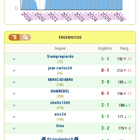


ERGEBNISSE
Gegner
Ergebnis
Rang
Siemprepierdo
6 - 6
192
-11
(72)
juan carlos34
0 - 1
213
-21
(96)
4BR4C4D4BR4
3 - 0
185
28
(183)
RAMREBEL
0 - 1
196
-11
(298)
shelts1369
2 - 1
188
8
(174)
eric24
3 - 1
171
17
(198)
Dinx
3 - 2
179
-8
(14)
𒈒♰Cσɳʂƚαɳƚιɳ♰𒈒