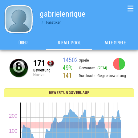
☰
gabrielenrique
Fanatiker
ÜBER
8-BALL POOL
ALLE SPIELE
14502
Spiele
171
49%
Gewonnen
(7074)
Bewertung
141
Novize
Durchschn. Gegnerbewertung
BEWERTUNGSVERLAUF