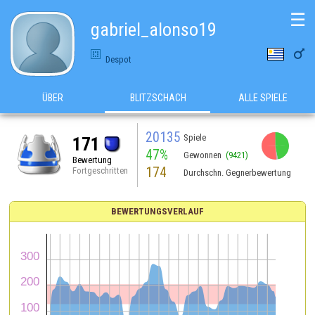
☰
gabriel_alonso19

Despot
ÜBER
BLITZSCHACH
ALLE SPIELE
20135
Spiele
171
47%
Gewonnen
(9421)
Bewertung
174
Fortgeschritten
Durchschn. Gegnerbewertung
BEWERTUNGSVERLAUF