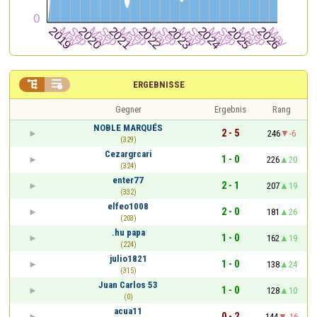


ERGEBNISSE
Gegner
Ergebnis
Rang
NOBLE MARQUÉS
2 - 5
246
-6
(329)
Cezargrcari
1 - 0
226
20
(324)
enter77
2 - 1
207
19
(332)
elfeo1008
2 - 0
181
26
(203)
.hu papa
1 - 0
162
19
(224)
julio1821
1 - 0
138
24
(315)
Juan Carlos 53
1 - 0
128
10
(0)
acua11
0 - 2
144
-16