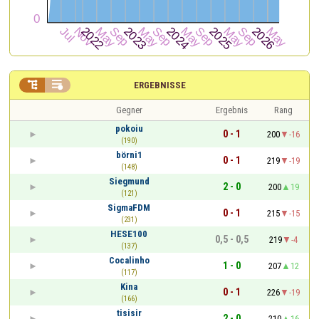


ERGEBNISSE
Gegner
Ergebnis
Rang
pokoiu
0 - 1
200
-16
(190)
börni1
0 - 1
219
-19
(148)
Siegmund
2 - 0
200
19
(121)
SigmaFDM
0 - 1
215
-15
(231)
HESE100
0,5 - 0,5
219
-4
(137)
Cocalinho
1 - 0
207
12
(117)
Kina
0 - 1
226
-19
(166)
tisisir
2 - 0
210
16