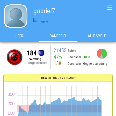
☰
gabriel7
Despot
ÜBER
DAMESPIEL
ALLE SPIELE
21455
Spiele
184
47%
Gewonnen
(10003)
Bewertung
158
Fortgeschritten
Durchschn. Gegnerbewertung
BEWERTUNGSVERLAUF