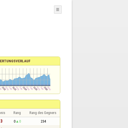
☰
ERTUNGSVERLAUF
bnis
Rang
Rang des Gegners
 3
0
0
234