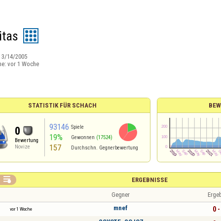
itas
:
3/14/2005
ne:
vor 1 Woche
STATISTIK FÜR SCHACH
BEW
93146
Spiele
0
19%
Gewonnen
(17524)
Bewertung
157
Novize
Durchschn. Gegnerbewertung

ERGEBNISSE
Gegner
Erge
mnef
0 -
vor 1 Woche