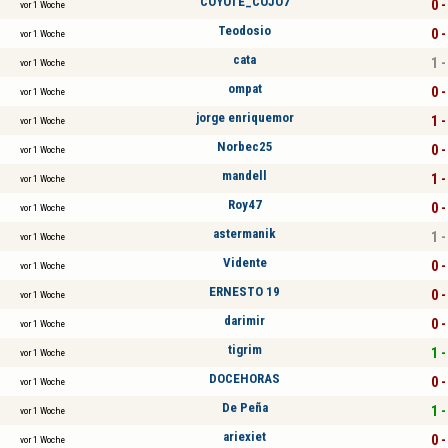
COYOTE_COJO7
0 -
vor 1 Woche
Teodosio
0 -
vor 1 Woche
cata
1 -
vor 1 Woche
ompat
0 -
vor 1 Woche
jorge enriquemor
1 -
vor 1 Woche
Norbec25
0 -
vor 1 Woche
mandell
1 -
vor 1 Woche
Roy47
0 -
vor 1 Woche
astermanik
1 -
vor 1 Woche
Vidente
0 -
vor 1 Woche
ERNESTO 19
0 -
vor 1 Woche
darimir
0 -
vor 1 Woche
tigrim
1 -
vor 1 Woche
DOCEHORAS
0 -
vor 1 Woche
De Peña
1 -
vor 1 Woche
ariexiet
0 -
vor 1 Woche