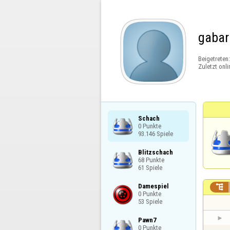
gabar
Beigetreten
Zuletzt onli
Schach

0 Punkte

93.146 Spiele
Blitzschach

68 Punkte

61 Spiele
Damespiel


0 Punkte

53 Spiele
Pawn7

0 Punkte
