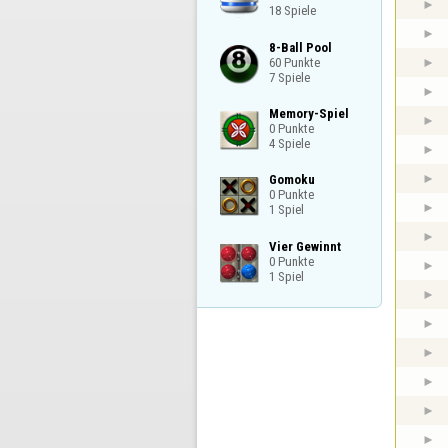
18 Spiele
8-Ball Pool

60 Punkte

7 Spiele
Memory-Spiel

0 Punkte

4 Spiele
Gomoku

0 Punkte

1 Spiel
Vier Gewinnt

0 Punkte

1 Spiel