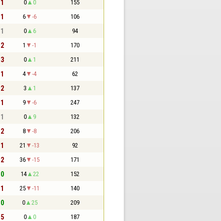
 1
0
0
155
 1
6
-6
106
 1
0
6
94
 2
1
-1
170
 3
0
1
211
 1
4
-4
62
 2
3
1
137
 1
9
-6
247
 1
0
9
132
 2
8
-8
206
 1
21
-13
92
 2
36
-15
171
 0
14
22
152
 1
25
-11
140
 0
0
25
209
 5
0
0
187