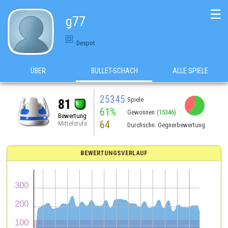
☰
g77
Despot
ÜBER
BULLET-SCHACH
ALLE SPIELE
25345
Spiele
81
61%
Gewonnen
(15346)
Bewertung
64
Mittelstufe
Durchschn. Gegnerbewertung
BEWERTUNGSVERLAUF