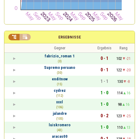


ERGEBNISSE
Gegner
Ergebnis
Rang
fabrizio_roman 1
0 - 1
102
-21
(0)
Supremo peruano
0 - 1
122
-20
(30)
enditnow
1 - 1
130
-8
(15)
cydrez
1 - 0
114
16
(112)
xxxl
1 - 0
98
16
(106)
jalandre
0 - 2
123
-25
(105)
luiskromero
1 - 0
110
13
(43)
aracas00
0 - 1
128
-18