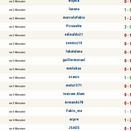
Bojack
0 - 
vor 2 Monaten
lanana
1 - 
vor 2 Monaten
marcelofabio
1 - 
vor 2 Monaten
Pirouette
2 - 
vor 2 Monaten
edinaldo21
0 - 
vor 2 Monaten
zenész10
0 - 
vor 3 Monaten
labatalana
0 - 
vor 3 Monaten
guillermoraul
0 - 
vor 3 Monaten
mmlukas
0 - 
vor 3 Monaten
scanic
1 - 
vor 3 Monaten
meta1371
0 - 
vor 3 Monaten
Inairam Atam
0 - 
vor 3 Monaten
Armando78
0 - 
vor 3 Monaten
Fabio_ma
1 - 
vor 3 Monaten
acpre
1 - 
vor 4 Monaten
JSAES
0 - 
vor 4 Monaten