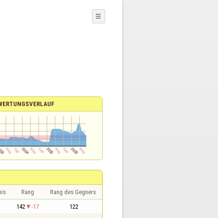
☰
WERTUNGSVERLAUF
nis
Rang
Rang des Gegners
1
142
-17
122