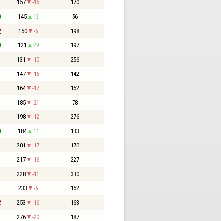
1
157
-15
170
0
145
12
56
2
150
-5
198
0
121
29
197
1
131
-10
256
1
147
-16
142
1
164
-17
152
1
185
-21
78
1
198
-12
276
0
184
14
133
1
201
-17
170
1
217
-16
227
1
228
-11
330
1
233
-5
152
2
253
-16
163
1
276
-20
187