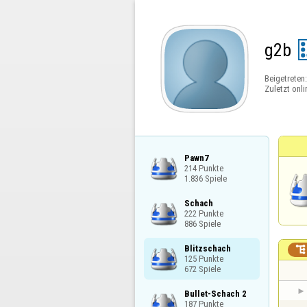
g2b
Beigetreten
Zuletzt onli
Pawn7

214 Punkte

1.836 Spiele
Schach

222 Punkte

886 Spiele
Blitzschach


125 Punkte

672 Spiele
Bullet-Schach 2

187 Punkte
