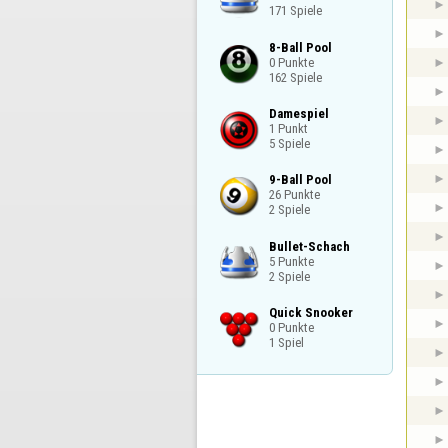
171 Spiele
8-Ball Pool

0 Punkte

162 Spiele
Damespiel

1 Punkt

5 Spiele
9-Ball Pool

26 Punkte

2 Spiele
Bullet-Schach

5 Punkte

2 Spiele
Quick Snooker

0 Punkte

1 Spiel