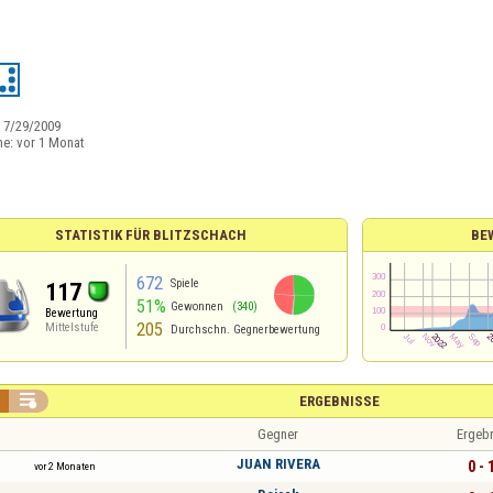
:
7/29/2009
ne:
vor 1 Monat
STATISTIK FÜR BLITZSCHACH
BE
672
Spiele
117
51%
Gewonnen
(340)
Bewertung
205
Mittelstufe
Durchschn. Gegnerbewertung

ERGEBNISSE
Gegner
Ergeb
JUAN RIVERA
0 - 
vor 2 Monaten