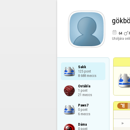
gökbö


64
Utoljára onl
Sakk

125 pont

8 688 meccs
Ostábla

1 pont

21 meccs
Pawn7


0 pont

6 meccs
Dáma

0 pont
