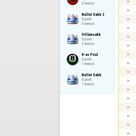
3 meccs
Bullet Sakk 2

0 pont

3 meccs
Villámsakk

0 pont

2 meccs
8-as Pool

0 pont

1 meccs
Bullet Sakk

0 pont

1 meccs