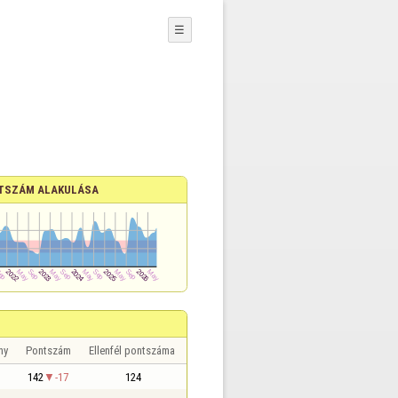
☰
TSZÁM ALAKULÁSA
ny
Pontszám
Ellenfél pontszáma
142
-17
124