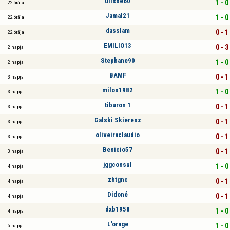
ulisse60
1 - 0
22 órája
Jamal21
1 - 0
22 órája
dasslam
0 - 1
22 órája
EMILIO13
0 - 3
2 napja
Stephane90
1 - 0
2 napja
BAMF
0 - 1
3 napja
milos1982
1 - 0
3 napja
tiburon 1
0 - 1
3 napja
Galski Skieresz
0 - 1
3 napja
oliveiraclaudio
0 - 1
3 napja
Benicio57
0 - 1
3 napja
jggconsul
1 - 0
4 napja
zhtgnc
0 - 1
4 napja
Didoné
0 - 1
4 napja
dxb1958
1 - 0
4 napja
L’orage
1 - 0
5 napja