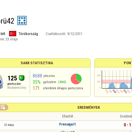
rü42
Férfi
Törökország
Csatlakozott:
9/12/2011
ine:
23 órája
SAKK STATISZTIKA
PON
8688
játszma
125
35%
győzelem
(3065)
pontszám
171
Középmezőny
ellenfelek átlagos pontszáma

EREDMÉNYEK
Ellenfél
Eredmé
Fresaqui1
0 - 1
21 órája