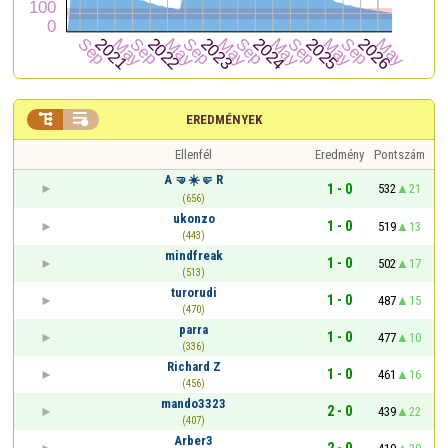


EREDMÉNYEK
Ellenfél
Eredmény
Pontszám
A 🤜☀️🤛 R
1 - 0
532
21
(656)
ukonzo
1 - 0
519
13
(443)
mindfreak
1 - 0
502
17
(513)
turorudi
1 - 0
487
15
(470)
parra
1 - 0
477
10
(336)
Richard Z
1 - 0
461
16
(456)
mando3323
2 - 0
439
22
(407)
Arber3