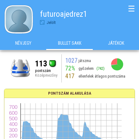
☰
futuroajedrez1
Jelölt
NÉVJEGY
BULLET SAKK
JÁTÉKOK
1027
játszma
113
72%
győzelem
(742)
pontszám
417
Középmezőny
ellenfelek átlagos pontszáma
PONTSZÁM ALAKULÁSA