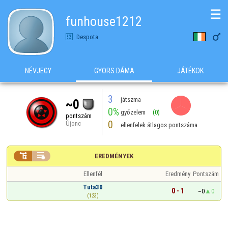
☰
funhouse1212

Despota
NÉVJEGY
GYORS DÁMA
JÁTÉKOK
3
játszma
~0
0%
győzelem
(0)
pontszám
0
Újonc
ellenfelek átlagos pontszáma


EREDMÉNYEK
Ellenfél
Eredmény
Pontszám
Tuta30
0 - 1
~0
0
(123)