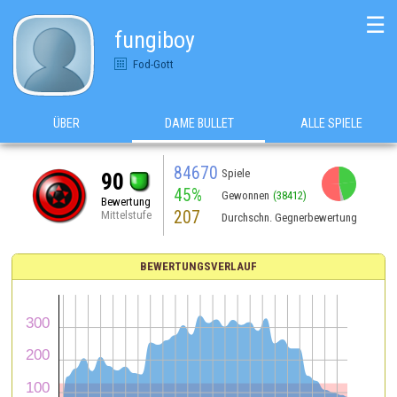
☰
fungiboy
Fod-Gott
ÜBER
DAME BULLET
ALLE SPIELE
84670
Spiele
90
45%
Gewonnen
(38412)
Bewertung
207
Mittelstufe
Durchschn. Gegnerbewertung
BEWERTUNGSVERLAUF