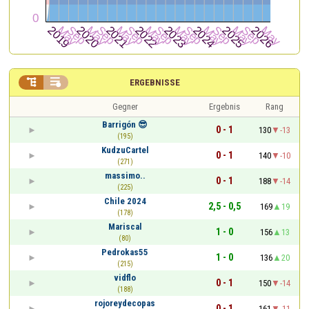


ERGEBNISSE
Gegner
Ergebnis
Rang
Barrigón 😎
0 - 1
130
-13
(195)
KudzuCartel
0 - 1
140
-10
(271)
massimo..
0 - 1
188
-14
(225)
Chile 2024
2,5 - 0,5
169
19
(178)
Mariscal
1 - 0
156
13
(80)
Pedrokas55
1 - 0
136
20
(215)
vidflo
0 - 1
150
-14
(188)
rojoreydecopas
0 - 1
161
-11